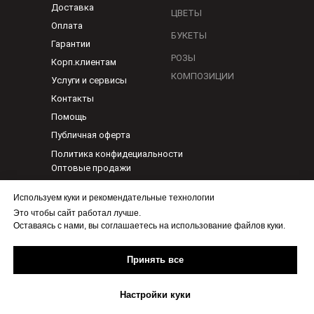
Доставка
ЦВЕТЫ
Оплата
БУКЕТЫ
Гарантии
РОЗЫ
Корп.клиентам
КОМПОЗИЦИИ
Услуги и сервисы
Контакты
Помощь
Публичная оферта
Политика конфидециальности
Оптовые продажи
Используем куки и рекомендательные технологии
По любым вопросам
Это чтобы сайт работал лучше.
1@flora-ykt.ru
Оставаясь с нами, вы соглашаетесь на использование файлов куки.
Бесплатно.Круглосуточно
+7(965)705-04-40
Принять все
Настройки куки
Служба доставки цветов,
Флора, 2012 - 2024