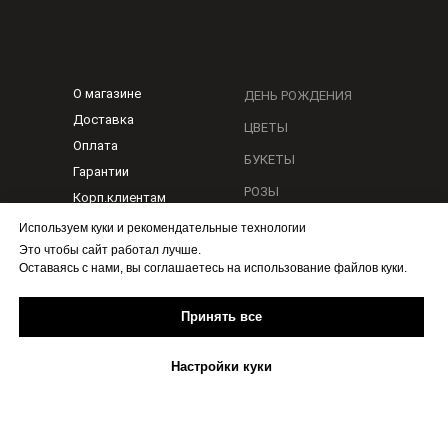
О магазине
ДЕНЬ РОЖДЕНИЯ
Доставка
ЦВЕТЫ
Оплата
БУКЕТЫ
Гарантии
РОЗЫ
Корп.клиентам
КОМПОЗИЦИИ
Услуги и сервисы
Используем куки и рекомендательные технологии
Контакты
Это чтобы сайт работал лучше.
Оставаясь с нами, вы соглашаетесь на использование файлов куки.
Помощь
Публичная оферта
Принять все
Политика конфидециальности
Оптовые продажи
Настройки куки
По любым вопросам
1@flora-ykt.ru