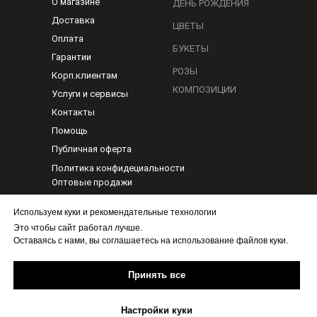
О магазине
ДЕНЬ РОЖДЕНИЯ
Доставка
ЦВЕТЫ
Оплата
БУКЕТЫ
Гарантии
РОЗЫ
Корп.клиентам
КОМПОЗИЦИИ
Услуги и сервисы
Контакты
Помощь
Публичная оферта
Политика конфидециальности
Оптовые продажи
Используем куки и рекомендательные технологии
По любым вопросам
Это чтобы сайт работал лучше.
1@flora-ykt.ru
Оставаясь с нами, вы соглашаетесь на использование файлов куки.
Бесплатно.Круглосуточно
+7(965)705-04-40
Принять все
Настройки куки
Служба доставки цветов,