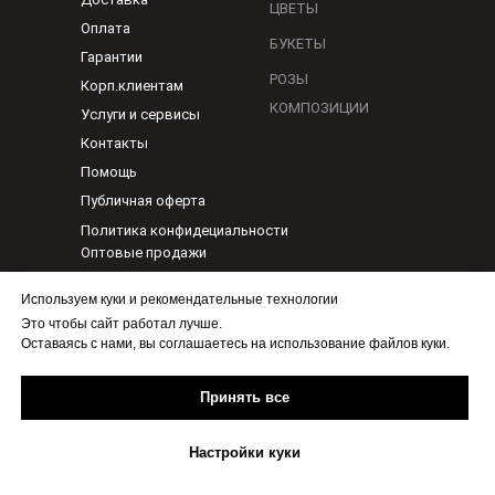
ЦВЕТЫ
Оплата
БУКЕТЫ
Гарантии
РОЗЫ
Корп.клиентам
КОМПОЗИЦИИ
Услуги и сервисы
Контакты
Помощь
Публичная оферта
Политика конфидециальности
Оптовые продажи
Используем куки и рекомендательные технологии
По любым вопросам
Это чтобы сайт работал лучше.
1@flora-ykt.ru
Оставаясь с нами, вы соглашаетесь на использование файлов куки.
Бесплатно.Круглосуточно
+7(965)705-04-40
Принять все
Настройки куки
Служба доставки цветов,
Флора, 2012 - 2024