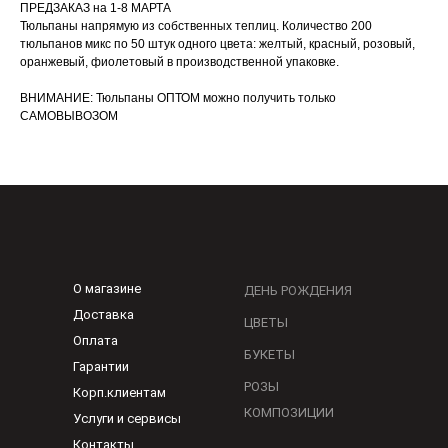
ПРЕДЗАКАЗ на 1-8 МАРТА
Тюльпаны напрямую из собственных теплиц. Количество 200
тюльпанов микс по 50 штук одного цвета: желтый, красный, розовый,
оранжевый, фиолетовый в производственной упаковке.
ВНИМАНИЕ: Тюльпаны ОПТОМ можно получить только
САМОВЫВОЗОМ
О магазине
ДЕНЬ РОЖДЕНИЯ
Доставка
ЦВЕТЫ
Оплата
БУКЕТЫ
Гарантии
РОЗЫ
Корп.клиентам
КОМПОЗИЦИИ
Услуги и сервисы
Контакты